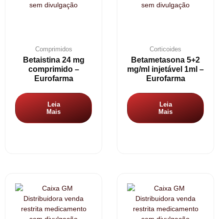
Comprimidos
Corticoides
Betaistina 24 mg
Betametasona 5+2
comprimido –
mg/ml injetável 1ml –
Eurofarma
Eurofarma
Leia
Leia
Mais
Mais