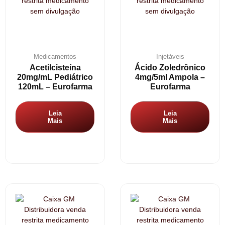
Medicamentos
Injetáveis
Acetilcisteína
Ácido Zoledrônico
20mg/mL Pediátrico
4mg/5ml Ampola –
120mL – Eurofarma
Eurofarma
Leia
Leia
Mais
Mais