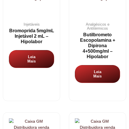
Injetáveis
Analgésicos e
Antitérmicos
Bromoprida 5mg/mL
Butilbrometo
Injetável 2 mL –
Escopolamina +
Hipolabor
Dipirona
4+500mg/ml –
Hipolabor
Leia
Mais
Leia
Mais