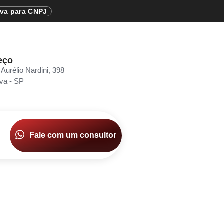
iva para CNPJ
eço
 Aurélio Nardini, 398
va - SP
Fale com um consultor