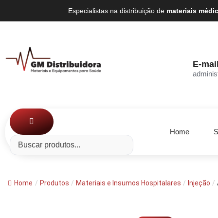
Especialistas na distribuição de
materiais médi
E-mai
adminis
Home
S
Home
/
Produtos
/
Materiais e Insumos Hospitalares
/
Injeção
/