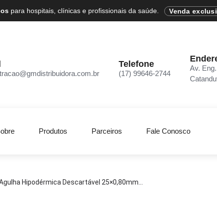
cos
para hospitais, clínicas e profissionais da saúde.
Venda exclus
Ender
l
Telefone
Av. Eng.
tracao@gmdistribuidora.com.br
(17) 99646-2744
Catandu
obre
Produtos
Parceiros
Fale Conosco
Agulha Hipodérmica Descartável 25×0,80mm...