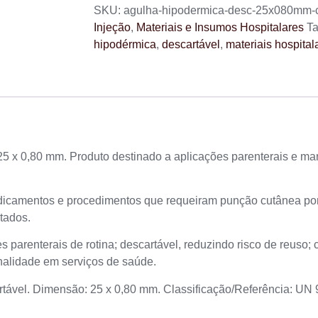
SKU:
agulha-hipodermica-desc-25x080mm-
Injeção
,
Materiais e Insumos Hospitalares
T
hipodérmica
,
descartável
,
materiais hospital
x 0,80 mm. Produto destinado a aplicações parenterais e man
icamentos e procedimentos que requeiram punção cutânea por 
tados.
parenterais de rotina; descartável, reduzindo risco de reuso;
nalidade em serviços de saúde.
rtável. Dimensão: 25 x 0,80 mm. Classificação/Referência: UN