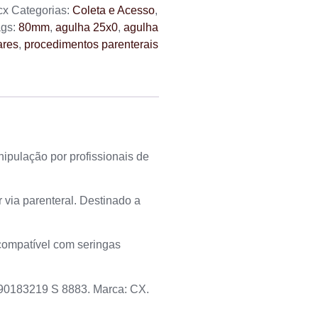
cx
Categorias:
Coleta e Acesso
,
ags:
80mm
,
agulha 25x0
,
agulha
ares
,
procedimentos parenterais
ipulação por profissionais de
via parenteral. Destinado a
 compatível com seringas
 90183219 S 8883. Marca: CX.