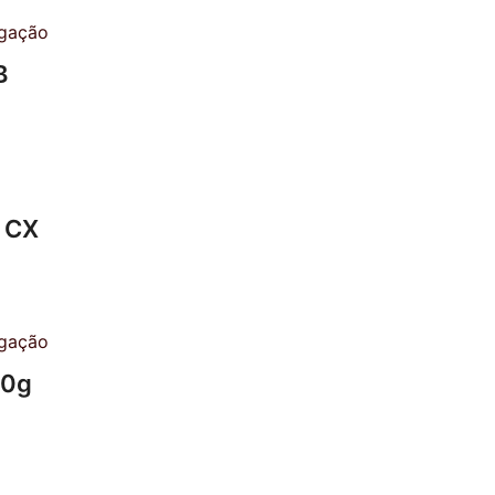
B
 CX
30g