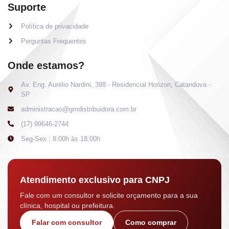
Suporte
Política de privacidade
Perguntas Frequentes
Onde estamos?
Av. Eng. Aurélio Nardini, 398 - Residencial Horizon, Catanduva -
SP
administracao@gmdistribuidora.com.br
(17) 99646-2744
Seg-Sex : 8:00h às 18:00h
Atendimento exclusivo para CNPJ
Fale com um consultor e solicite orçamento para a sua
clínica, hospital ou prefeitura.
Falar com consultor
Como comprar