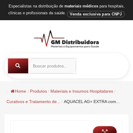
Especialistas na distribuição de
materiais médicos
para hospitais,
clínicas e profissionais da saúde.
Venda exclusiva para CNPJ
Home
/
Produtos
/
Materiais e Insumos Hospitalares
/
Curativos e Tratamento de...
/
AQUACEL AG+ EXTRA com...