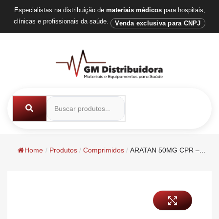
Especialistas na distribuição de
materiais médicos
para hospitais,
clínicas e profissionais da saúde.
Venda exclusiva para CNPJ
Home
/
Produtos
/
Comprimidos
/
ARATAN 50MG CPR –...