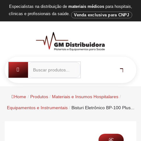
Especialistas na distribuição de
materiais médicos
para hospitais,
clínicas e profissionais da saúde.
Venda exclusiva para CNPJ
Home
/
Produtos
/
Materiais e Insumos Hospitalares
/
Equipamentos e Instrumentais
/
Bisturi Eletrônico BP-100 Plus...