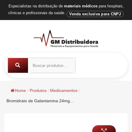
Especialistas na distribuição de
materiais médicos
para hospitais,
clínicas e profissionais da saúde.
Venda exclusiva para CNPJ
Home
/
Produtos
/
Medicamentos
/
Bromidrato de Galantamina 24mg...