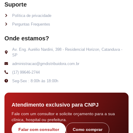
Suporte
Política de privacidade
Perguntas Frequentes
Onde estamos?
Av. Eng. Aurélio Nardini, 398 - Residencial Horizon, Catanduva -
SP
administracao@gmdistribuidora.com.br
(17) 99646-2744
Seg-Sex : 8:00h às 18:00h
Atendimento exclusivo para CNPJ
Fale com um consultor e solicite orçamento para a sua
clínica, hospital ou prefeitura.
Falar com consultor
Como comprar