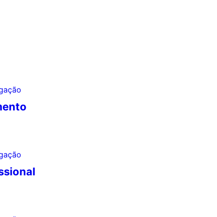
mento
ssional