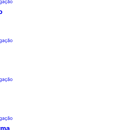
o
rma