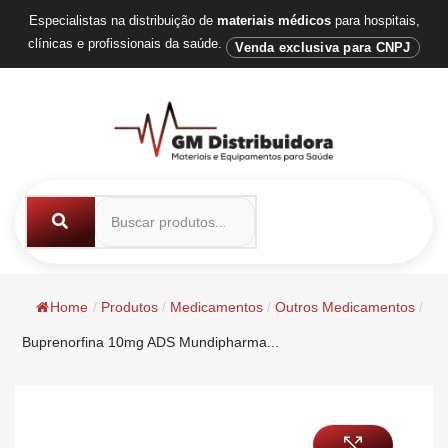
Especialistas na distribuição de
materiais médicos
para hospitais,
clínicas e profissionais da saúde.
Venda exclusiva para CNPJ
Home
/
Produtos
/
Medicamentos
/
Outros Medicamentos
/
Buprenorfina 10mg ADS Mundipharma...