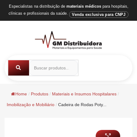
Especialistas na distribuição de
materiais médicos
para hospitais,
clínicas e profissionais da saúde.
Venda exclusiva para CNPJ
Home
/
Produtos
/
Materiais e Insumos Hospitalares
/
Imobilização e Mobiliário
/
Cadeira de Rodas Poty...