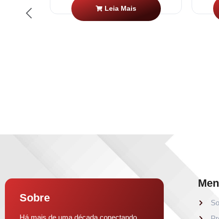
Leia Mais
Men
Sobre
So
Há mais de uma década conectando
Pr