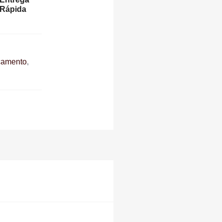
Rápida
camento
,