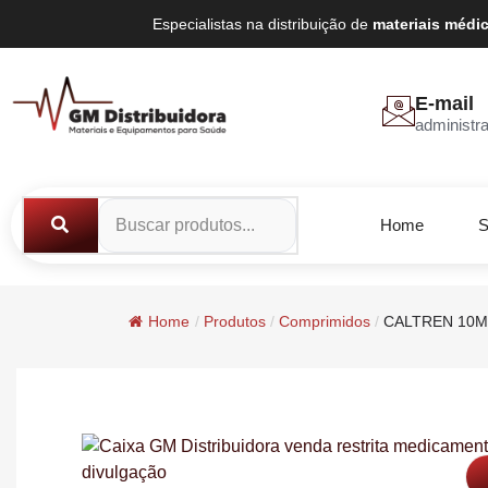
Especialistas na distribuição de
materiais médi
E-mail
administr
Home
S
Home
/
Produtos
/
Comprimidos
/
CALTREN 10MG