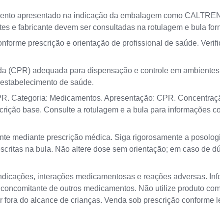
to apresentado na indicação da embalagem como CALTRE
s e fabricante devem ser consultadas na rotulagem e bula forn
forme prescrição e orientação de profissional de saúde. Verifi
a (CPR) adequada para dispensação e controle em ambientes p
o estabelecimento de saúde.
Categoria: Medicamentos. Apresentação: CPR. Concentraçã
rição base. Consulte a rotulagem e a bula para informações c
te mediante prescrição médica. Siga rigorosamente a posologi
escritas na bula. Não altere dose sem orientação; em caso de d
ndicações, interações medicamentosas e reações adversas. Info
 concomitante de outros medicamentos. Não utilize produto co
 fora do alcance de crianças. Venda sob prescrição conforme le