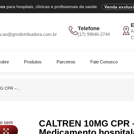
cos
para hospitais, clínicas e profissionais da saúde.
Venda exclus
E
Telefone
A
acao@gmdistribuidora.com.br
(17) 99646-2744
C
obre
Produtos
Parceiros
Fale Conosco
 CPR –...
CALTREN 10MG CPR 
Medicamento hospital