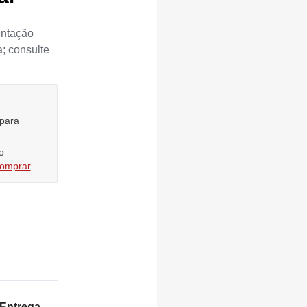
ntação
; consulte
 para
o
comprar
Entrega