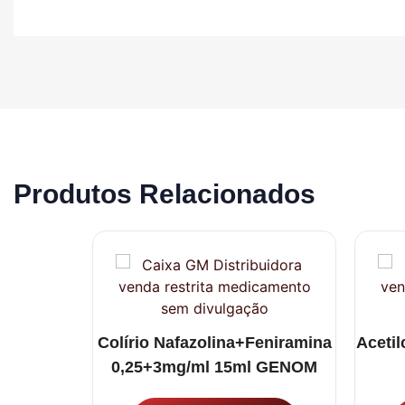
Produtos Relacionados
g PRATI –
Colírio Nafazolina+Feniramina
Acetil
o
0,25+3mg/ml 15ml GENOM