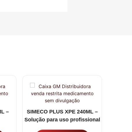
ML –
SIMECO PLUS XPE 240ML –
PROLOP
Solução para uso profissional
Med