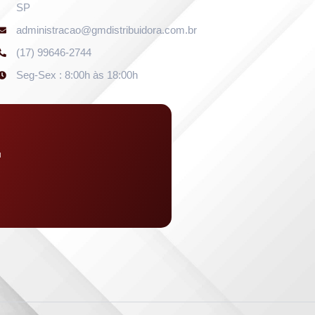
SP
administracao@gmdistribuidora.com.br
(17) 99646-2744
Seg-Sex : 8:00h às 18:00h
u