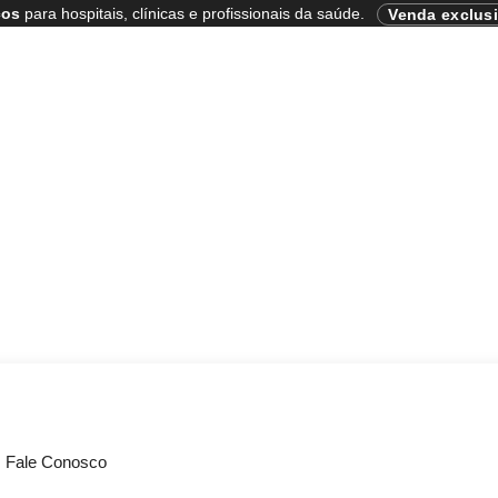
cos
para hospitais, clínicas e profissionais da saúde.
Venda exclus
Fale Conosco