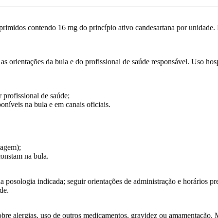
ontendo 16 mg do princípio ativo candesartana por unidade. Produ
s orientações da bula e do profissional de saúde responsável. Uso hosp
 profissional de saúde;
níveis na bula e em canais oficiais.
lagem);
constam na bula.
posologia indicada; seguir orientações de administração e horários pres
de.
sobre alergias, uso de outros medicamentos, gravidez ou amamentação. 