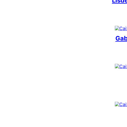
Lisd
Gab