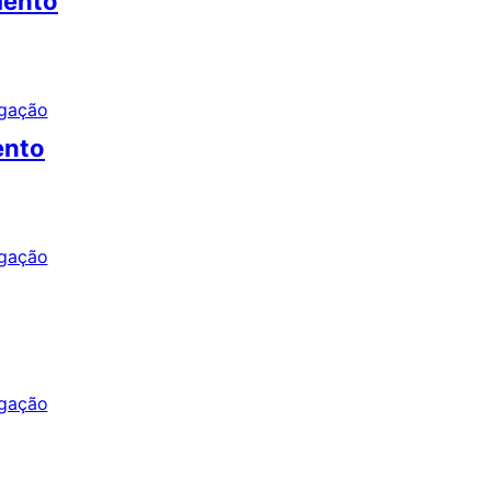
mento
ento