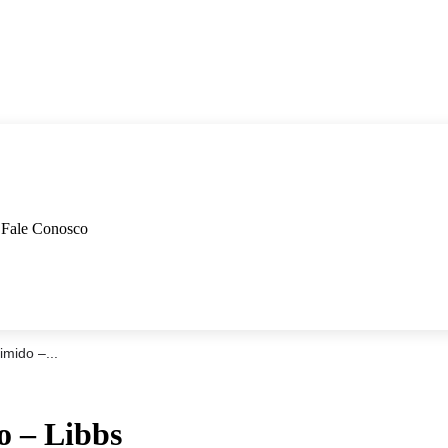
Fale Conosco
mido –...
 – Libbs