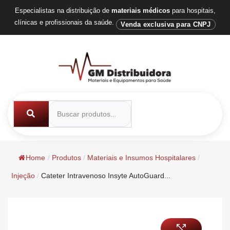
Especialistas na distribuição de
materiais médicos
para hospitais,
clínicas e profissionais da saúde.
Venda exclusiva para CNPJ
Home
/
Produtos
/
Materiais e Insumos Hospitalares
/
Injeção
/
Cateter Intravenoso Insyte AutoGuard...