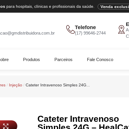
cos
para hospitais, clínicas e profissionais da saúde.
Venda exclus
E
Telefone
A
acao@gmdistribuidora.com.br
(17) 99646-2744
C
obre
Produtos
Parceiros
Fale Conosco
res
/
Injeção
/
Cateter Intravenoso Simples 24G...
Cateter Intravenoso
Simples 24G – HealCa