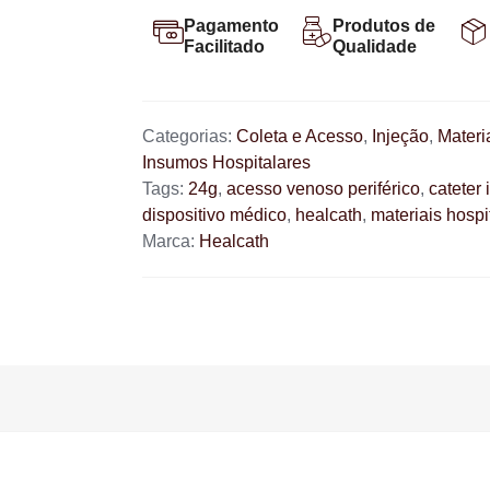
Pagamento
Produtos de
Facilitado
Qualidade
Categorias:
Coleta e Acesso
,
Injeção
,
Materi
Insumos Hospitalares
Tags:
24g
,
acesso venoso periférico
,
cateter
dispositivo médico
,
healcath
,
materiais hospi
Marca:
Healcath