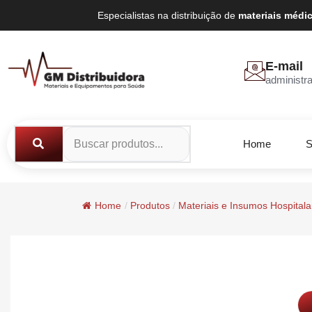
Especialistas na distribuição de
materiais médi
E-mail
administr
Home
S
Home
/
Produtos
/
Materiais e Insumos Hospitala