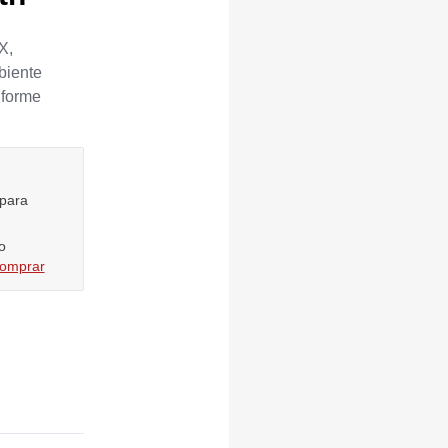
X,
biente
nforme
 para
o
comprar