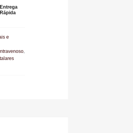
Entrega
Rápida
ais e
 intravenoso
,
talares