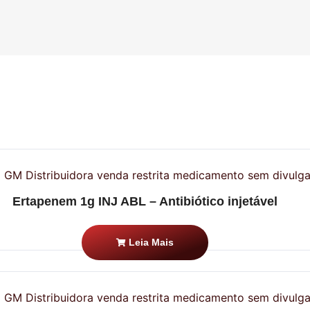
Ertapenem 1g INJ ABL – Antibiótico injetável
Leia Mais