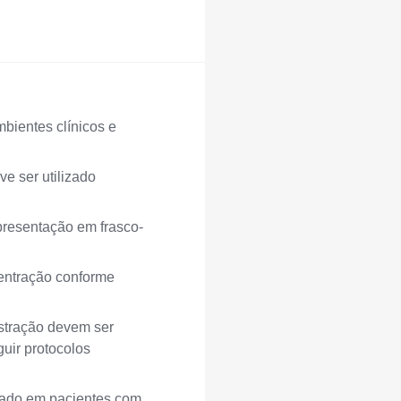
bientes clínicos e
e ser utilizado
Apresentação em frasco-
entração conforme
stração devem ser
guir protocolos
cado em pacientes com