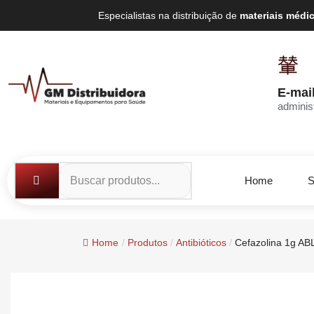
Especialistas na distribuição de
materiais médi
E-mai
adminis
Home
S
Home
/
Produtos
/
Antibióticos
/
Cefazolina 1g ABL