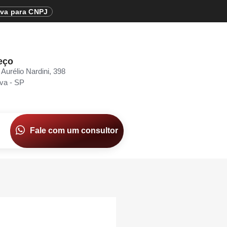
iva para CNPJ
eço
 Aurélio Nardini, 398
va - SP
Fale com um consultor