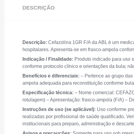
DESCRIÇÃO
Descrição:
Cefazolina 1GR F/A da ABL é um medicam
hospitalares. Apresenta-se em frasco-ampola conform
Indicação / Finalidade:
Produto indicado para uso s
conforme protocolo clínico e orientações da bula; nã
Benefícios e diferenciais:
– Pertence ao grupo das c
ampola adequada para reconstituição conforme bula.
Especificação técnica:
– Nome comercial: CEFAZOLI
rotulagem) – Apresentação: frasco-ampola (F/A) – De
Instruções de uso (se aplicável):
Uso conforme pres
realizadas por profissional de saúde qualificado. Ve
institucionais para preparo, administração e descart
Avisos e precauções:
Somente para uso sob prescr