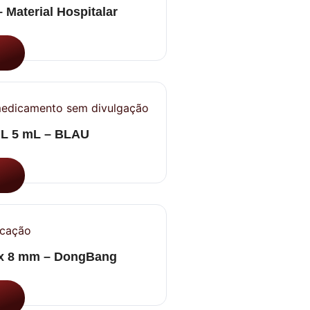
 Material Hospitalar
mL 5 mL – BLAU
 x 8 mm – DongBang