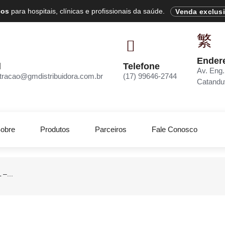
cos
para hospitais, clínicas e profissionais da saúde.
Venda exclus
Ender
l
Telefone
Av. Eng.
tracao@gmdistribuidora.com.br
(17) 99646-2744
Catandu
obre
Produtos
Parceiros
Fale Conosco
 –...