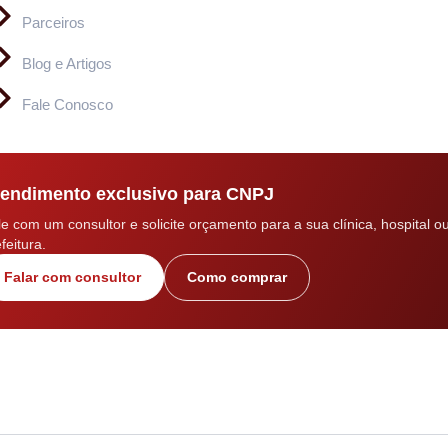
Parceiros
Blog e Artigos
Fale Conosco
endimento exclusivo para CNPJ
le com um consultor e solicite orçamento para a sua clínica, hospital o
feitura.
Falar com consultor
Como comprar