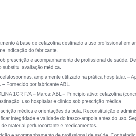
ento à base de cefazolina destinado a uso profissional em am
e indicação do fabricante.
ob prescrição e acompanhamento de profissional de saúde. Dev
o substitui avaliação médica.
efalosporinas, amplamente utilizado na prática hospitalar. – 
 – Fornecido por fabricante ABL.
NA 1GR F/A – Marca: ABL – Princípio ativo: cefazolina (conc
stinação: uso hospitalar e clínico sob prescrição médica
crição médica e orientações da bula. Reconstituição e admini
rificar integridade e validade do frasco-ampola antes do uso. Se
e de material perfurocortante e medicamentos.
ição e acompanhamento de profissional de saúde. Contraindi