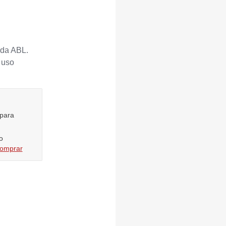
 da ABL.
 uso
 para
o
comprar