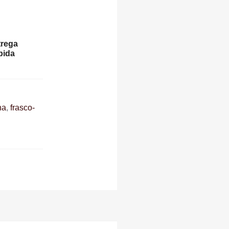
trega
pida
na
,
frasco-