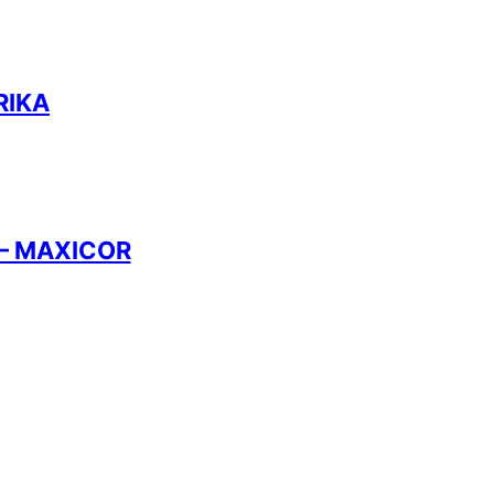
RIKA
m – MAXICOR