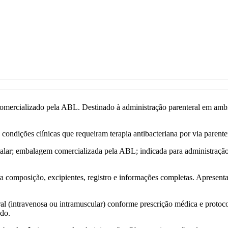
ializado pela ABL. Destinado à administração parenteral em ambiente
ondições clínicas que requeiram terapia antibacteriana por via parente
lar; embalagem comercializada pela ABL; indicada para administração po
ra composição, excipientes, registro e informações completas. Aprese
l (intravenosa ou intramuscular) conforme prescrição médica e protocol
ado.