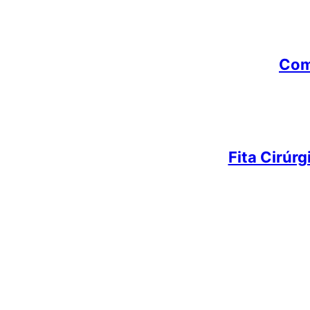
Com
Fita Cirúr