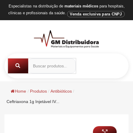
Especialistas na distribuição de
materiais médicos
para hospitais,
clínicas e profissionais da saúde.
Venda exclusiva para CNPJ
Home
/
Produtos
/
Antibióticos
/
Ceftriaxona 1g Injetável IV...