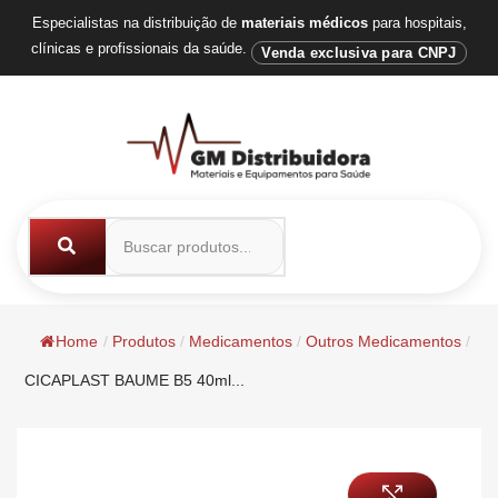
Especialistas na distribuição de
materiais médicos
para hospitais,
clínicas e profissionais da saúde.
Venda exclusiva para CNPJ
Home
/
Produtos
/
Medicamentos
/
Outros Medicamentos
/
CICAPLAST BAUME B5 40ml...