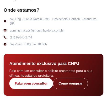
Onde estamos?
Av. Eng. Aurélio Nardini, 398 - Residencial Horizon, Catanduva -
SP
administracao@gmdistribuidora.com.br
(17) 99646-2744
Seg-Sex : 8:00h às 18:00h
Atendimento exclusivo para CNPJ
Fale com um consultor e solicite orçamento para a sua
clínica, hospital ou prefeitura.
Falar com consultor
Como comprar