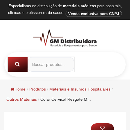
Especialistas na distribuição de
materiais médicos
para hospitais,
clínicas e profissionais da saúde.
Venda exclusiva para CNPJ
Home
/
Produtos
/
Materiais e Insumos Hospitalares
/
Outros Materiais
/
Colar Cervical Resgate M...