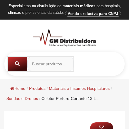
Especialistas na distribuição de
materiais médicos
para hospitais,
clínicas e profissionais da saúde.
Venda exclusiva para CNPJ
Home
/
Produtos
/
Materiais e Insumos Hospitalares
/
Sondas e Drenos
/
Coletor Perfuro-Cortante 13 L...