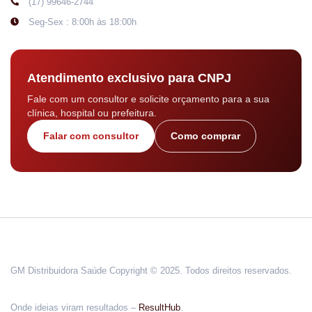
(17) 99646-2744
Seg-Sex : 8:00h às 18:00h
Atendimento exclusivo para CNPJ
Fale com um consultor e solicite orçamento para a sua
clínica, hospital ou prefeitura.
Falar com consultor
Como comprar
GM Distribuidora Saúde Copyright © 2025. Todos direitos reservados.
Onde ideias viram resultados –
ResultHub
.