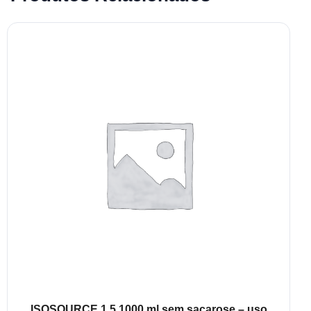
ISOSOURCE 1.5 1000 ml sem sacarose – uso