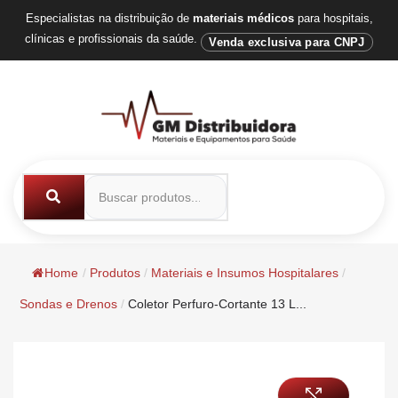
Especialistas na distribuição de
materiais médicos
para hospitais,
clínicas e profissionais da saúde.
Venda exclusiva para CNPJ
Home
/
Produtos
/
Materiais e Insumos Hospitalares
/
Sondas e Drenos
/
Coletor Perfuro-Cortante 13 L...