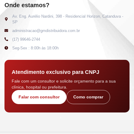
Onde estamos?
Av. Eng. Aurélio Nardini, 398 - Residencial Horizon, Catanduva -
SP
administracao@gmdistribuidora.com.br
(17) 99646-2744
Seg-Sex : 8:00h às 18:00h
Atendimento exclusivo para CNPJ
Fale com um consultor e solicite orçamento para a sua
clínica, hospital ou prefeitura.
Falar com consultor
Como comprar