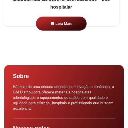
hospitalar
Leia Mais
Sobre
Há mais de uma década conectando inovação e confiança, a
GM Distribuidora oferece materiais hospitalares,
odontológicos e equipamentos de saúde com qualidade e
agilidade para clínicas, hospitais e profissionais que buscam
excelência.
Nossas redes