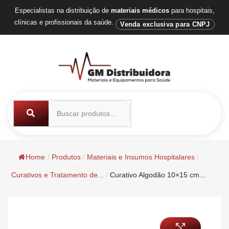
Especialistas na distribuição de
materiais médicos
para hospitais,
clínicas e profissionais da saúde.
Venda exclusiva para CNPJ
Home
/
Produtos
/
Materiais e Insumos Hospitalares
/
Curativos e Tratamento de...
/
Curativo Algodão 10×15 cm...