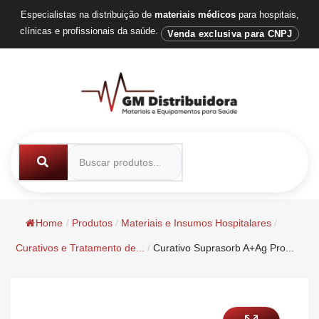
Especialistas na distribuição de
materiais médicos
para hospitais,
clínicas e profissionais da saúde.
Venda exclusiva para CNPJ
Home
/
Produtos
/
Materiais e Insumos Hospitalares
/
Curativos e Tratamento de...
/
Curativo Suprasorb A+Ag Pro...