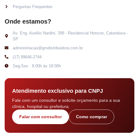
Perguntas Frequentes
Onde estamos?
Av. Eng. Aurélio Nardini, 398 - Residencial Horizon, Catanduva -
SP
administracao@gmdistribuidora.com.br
(17) 99646-2744
Seg-Sex : 8:00h às 18:00h
Atendimento exclusivo para CNPJ
Fale com um consultor e solicite orçamento para a sua
clínica, hospital ou prefeitura.
Falar com consultor
Como comprar