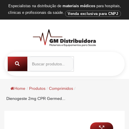
Especialistas na distribuição de
materiais médicos
para hospitais,
clínicas e profissionais da saúde.
Venda exclusiva para CNPJ
Home
/
Produtos
/
Comprimidos
/
Dienogeste 2mg CPR Germed...