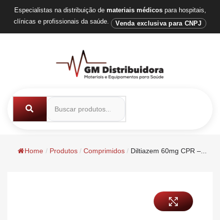
Especialistas na distribuição de
materiais médicos
para hospitais,
clínicas e profissionais da saúde.
Venda exclusiva para CNPJ
Home
/
Produtos
/
Comprimidos
/
Diltiazem 60mg CPR –...