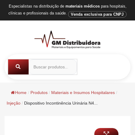
Especialistas na distribuição de
materiais médicos
para hospitais,
clínicas e profissionais da saúde.
Venda exclusiva para CNPJ
Home
/
Produtos
/
Materiais e Insumos Hospitalares
/
Injeção
/
Dispositivo Incontinência Urinária N4...