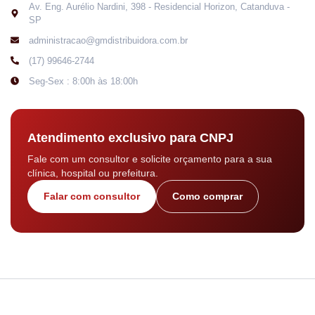
Av. Eng. Aurélio Nardini, 398 - Residencial Horizon, Catanduva -
SP
administracao@gmdistribuidora.com.br
(17) 99646-2744
Seg-Sex : 8:00h às 18:00h
Atendimento exclusivo para CNPJ
Fale com um consultor e solicite orçamento para a sua
clínica, hospital ou prefeitura.
Falar com consultor
Como comprar