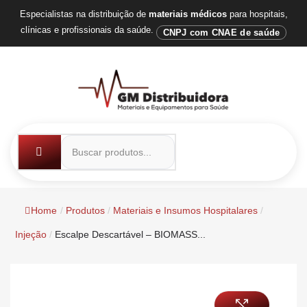
Especialistas na distribuição de
materiais médicos
para hospitais,
clínicas e profissionais da saúde.
CNPJ com CNAE de saúde
Home
/
Produtos
/
Materiais e Insumos Hospitalares
/
Injeção
/
Escalpe Descartável – BIOMASS...