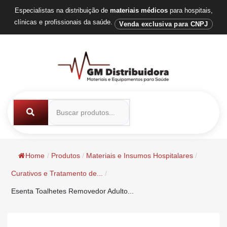
Especialistas na distribuição de
materiais médicos
para hospitais,
clínicas e profissionais da saúde.
Venda exclusiva para CNPJ
Home
/
Produtos
/
Materiais e Insumos Hospitalares
/
Curativos e Tratamento de...
/
Esenta Toalhetes Removedor Adulto...