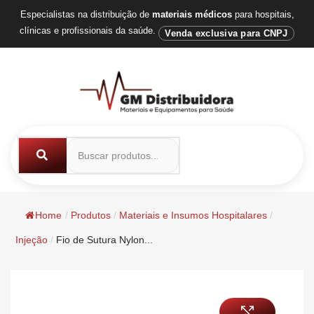
Especialistas na distribuição de
materiais médicos
para hospitais,
clínicas e profissionais da saúde.
Venda exclusiva para CNPJ
Home
/
Produtos
/
Materiais e Insumos Hospitalares
/
Injeção
/
Fio de Sutura Nylon...