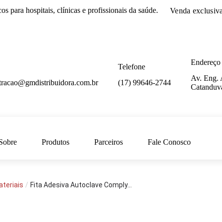
cos
para hospitais, clínicas e profissionais da saúde.
Venda exclusiv
Endereço
Telefone
Av. Eng. 
tracao@gmdistribuidora.com.br
(17) 99646-2744
Catanduv
Sobre
Produtos
Parceiros
Fale Conosco
teriais
/
Fita Adesiva Autoclave Comply...