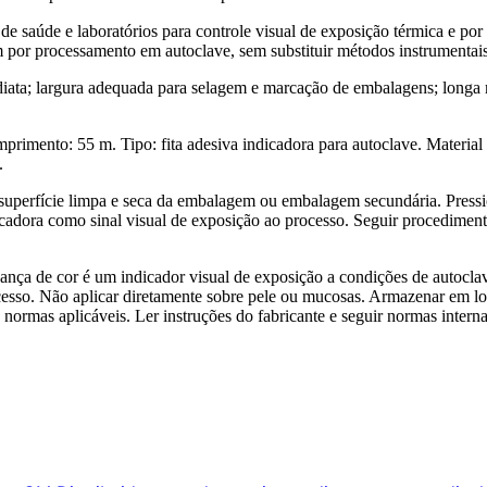
de saúde e laboratórios para controle visual de exposição térmica e por
m por processamento em autoclave, sem substituir métodos instrumentai
diata; largura adequada para selagem e marcação de embalagens; longa
mento: 55 m. Tipo: fita adesiva indicadora para autoclave. Material
.
 superfície limpa e seca da embalagem ou embalagem secundária. Pressi
icadora como sinal visual de exposição ao processo. Seguir procediment
nça de cor é um indicador visual de exposição a condições de autoclave 
cesso. Não aplicar diretamente sobre pele ou mucosas. Armazenar em loca
 normas aplicáveis. Ler instruções do fabricante e seguir normas intern