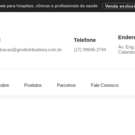
cos
para hospitais, clínicas e profissionais da saúde.
Venda exclus
Ender
l
Telefone
Av. Eng.
tracao@gmdistribuidora.com.br
(17) 99646-2744
Catandu
obre
Produtos
Parceiros
Fale Conosco