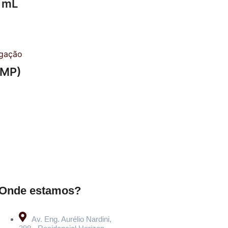
 mL
AMP)
Onde estamos?
Av. Eng. Aurélio Nardini,