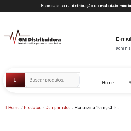
Especialistas na distribuição de
materiais médi
E-mai
adminis
Home
S
Home
/
Produtos
/
Comprimidos
/
Flunarizina 10 mg CPR...