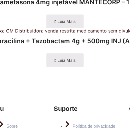
tametasona 4mg injetável MANTECORP – 1
Leia Mais
eracilina + Tazobactam 4g + 500mg INJ (
Leia Mais
u
Suporte
Sobre
Política de privacidade