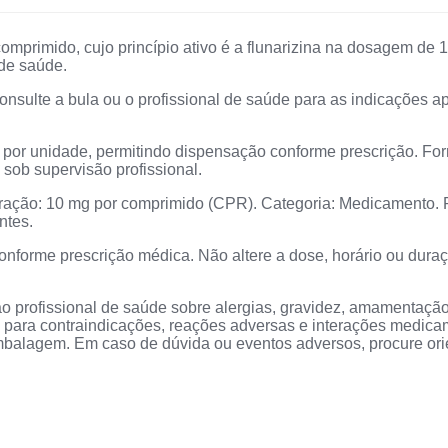
mido, cujo princípio ativo é a flunarizina na dosagem de 1
 de saúde.
nsulte a bula ou o profissional de saúde para as indicações a
or unidade, permitindo dispensação conforme prescrição. Fo
 sob supervisão profissional.
ntração: 10 mg por comprimido (CPR). Categoria: Medicamento. P
ntes.
conforme prescrição médica. Não altere a dose, horário ou dura
ao profissional de saúde sobre alergias, gravidez, amamentaçã
a para contraindicações, reações adversas e interações medica
mbalagem. Em caso de dúvida ou eventos adversos, procure or