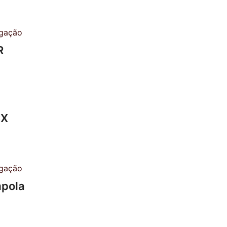
R
CX
mpola