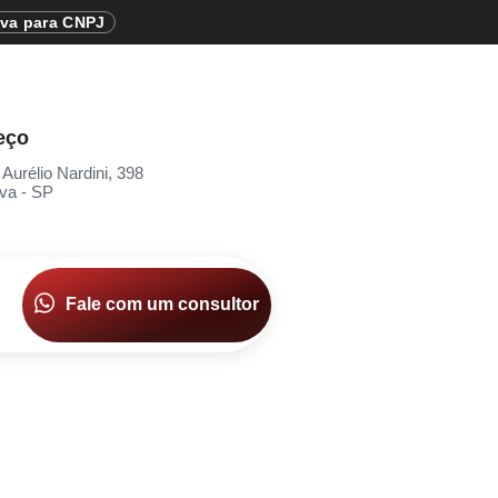
iva para CNPJ
eço
 Aurélio Nardini, 398
va - SP
Fale com um consultor