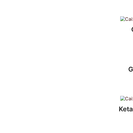
G
Keta