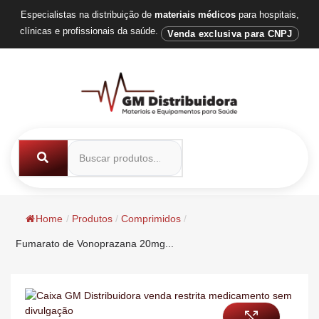
Especialistas na distribuição de
materiais médicos
para hospitais,
clínicas e profissionais da saúde.
Venda exclusiva para CNPJ
Home
/
Produtos
/
Comprimidos
/
Fumarato de Vonoprazana 20mg...