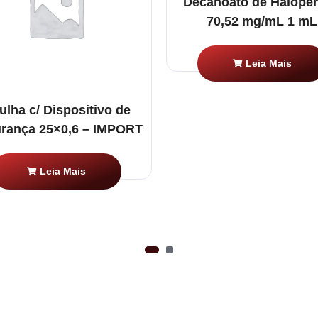
Decanoato de Haloper
70,52 mg/mL 1 mL
Leia Mais
ulha c/ Dispositivo de
rança 25×0,6 – IMPORT
Leia Mais