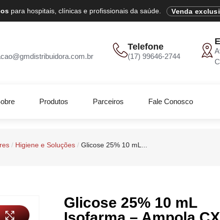
cos
para hospitais, clínicas e profissionais da saúde.
Venda exclus
E
Telefone
A
acao@gmdistribuidora.com.br
(17) 99646-2744
C
obre
Produtos
Parceiros
Fale Conosco
res
/
Higiene e Soluções
/
Glicose 25% 10 mL...
Glicose 25% 10 mL
Isofarma – Ampola CX