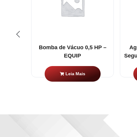
ra Curta
Bomba de Vácuo 0,5 HP –
Ag
CX
EQUIP
Segu
Leia Mais