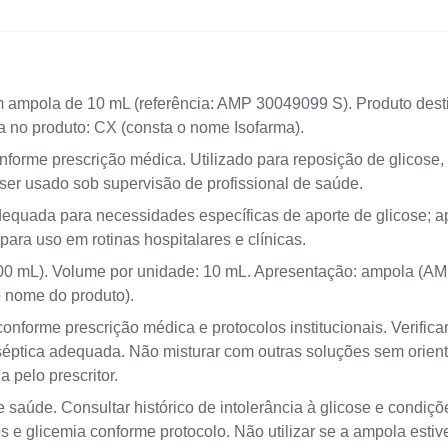
ampola de 10 mL (referência: AMP 30049099 S). Produto desti
a no produto: CX (consta o nome Isofarma).
forme prescrição médica. Utilizado para reposição de glicose, 
ser usado sob supervisão de profissional de saúde.
quada para necessidades específicas de aporte de glicose; 
ara uso em rotinas hospitalares e clínicas.
0 mL). Volume por unidade: 10 mL. Apresentação: ampola (AM
 nome do produto).
conforme prescrição médica e protocolos institucionais. Verific
séptica adequada. Não misturar com outras soluções sem orient
 pelo prescritor.
e saúde. Consultar histórico de intolerância à glicose e condiçõ
s e glicemia conforme protocolo. Não utilizar se a ampola esti