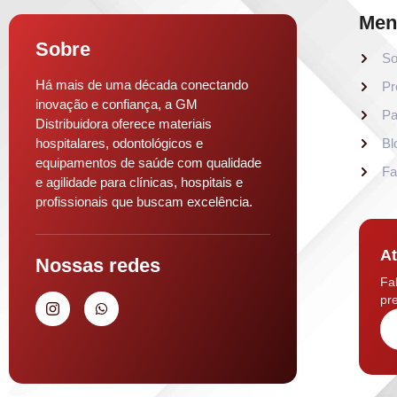
Men
Sobre
So
Há mais de uma década conectando
Pr
inovação e confiança, a GM
Pa
Distribuidora oferece materiais
hospitalares, odontológicos e
Bl
equipamentos de saúde com qualidade
Fa
e agilidade para clínicas, hospitais e
profissionais que buscam excelência.
At
Nossas redes
Fa
pre