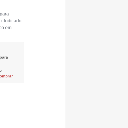
para
o. Indicado
ico em
 para
o
comprar