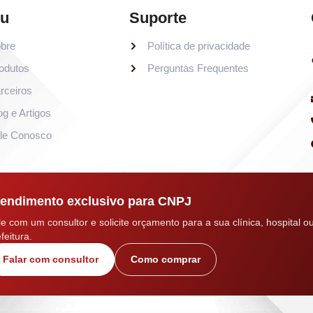
u
Suporte
bre
Política de privacidade
odutos
Perguntas Frequentes
rceiros
og e Artigos
le Conosco
endimento exclusivo para CNPJ
le com um consultor e solicite orçamento para a sua clínica, hospital o
feitura.
Falar com consultor
Como comprar