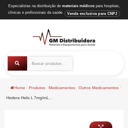
Especialistas na distribuição de
materiais médicos
para hospitais,
clínicas e profissionais da saúde.
Venda exclusiva para CNPJ
Home
/
Produtos
/
Medicamentos
/
Outros Medicamentos
/
Hedera Helix L 7mg/mL...