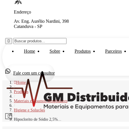
Endereço
Av. Eng. Aurélio Nardini, 398
Catanduva - SP
Home
Sobre
Produtos
Parceiros
Fale com um consultor
Home
/
Produtos
/
Materiais e Insumos Hospitalares
/
Higiene e Soluções
/
Hipoclorito de Sódio 2,5%...