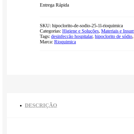
Entrega Rápida
SKU:
hipoclorito-de-sodio-25-1l-rioquimica
Categorias:
Higiene e Soluções
,
Materiais e Insu
Tags:
desinfecção hospitalar
,
hipoclorito de sódio
Marca:
Rioquimica
DESCRIÇÃO