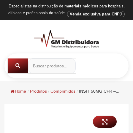
Especialistas na distribuição de
materiais médicos
para hospitais,
clínicas e profissionais da saúde.
Venda exclusiva para CNPJ
Home
/
Produtos
/
Comprimidos
/
INSIT 50MG CPR –...