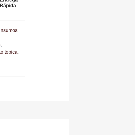
Rápida
 Insumos
o
,
o tópica
,