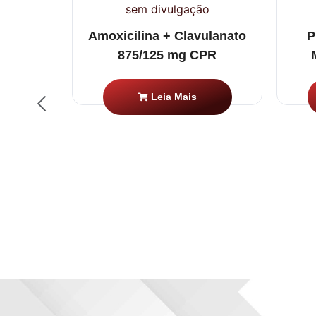
0mg –
Amoxicilina + Clavulanato
P
875/125 mg CPR
Leia Mais