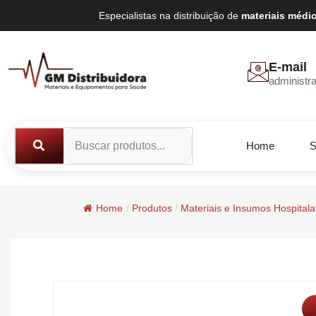
Especialistas na distribuição de
materiais médi
E-mail
administr
Home
S
Home
/
Produtos
/
Materiais e Insumos Hospitala