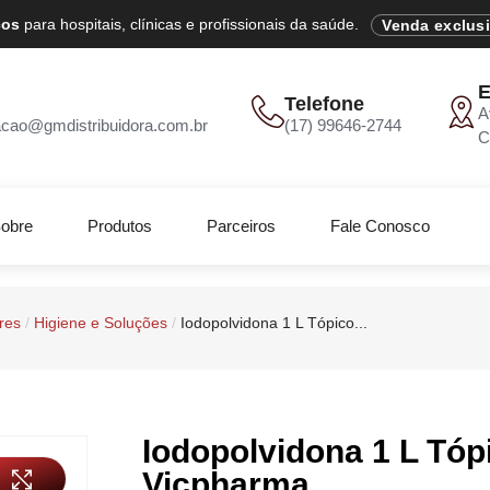
cos
para hospitais, clínicas e profissionais da saúde.
Venda exclus
E
Telefone
A
acao@gmdistribuidora.com.br
(17) 99646-2744
C
obre
Produtos
Parceiros
Fale Conosco
res
/
Higiene e Soluções
/
Iodopolvidona 1 L Tópico...
Iodopolvidona 1 L Tóp
Vicpharma