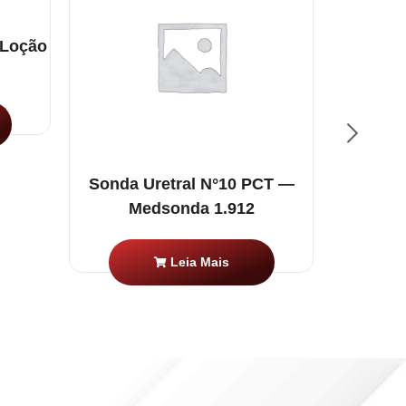
 Loção
Buprenor
–
Sonda Uretral N°10 PCT —
Medsonda 1.912
Leia Mais