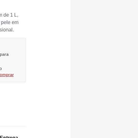
 de 1 L,
e pele em
sional.
 para
o
comprar
Entrega