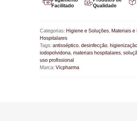
Facilitado
Qualidade
Categorias:
Higiene e Soluções
,
Materiais e
Hospitalares
Tags:
antisséptico
,
desinfecção
,
higienizaçã
iodopolvidona
,
materiais hospitalares
,
soluçã
uso profissional
Marca:
Vicpharma