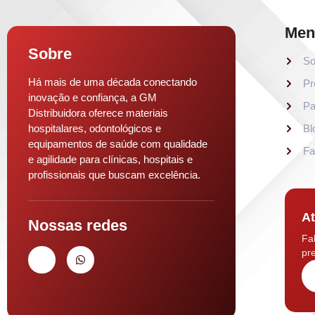
Men
Sobre
So
Há mais de uma década conectando
Pr
inovação e confiança, a GM
Pa
Distribuidora oferece materiais
hospitalares, odontológicos e
Bl
equipamentos de saúde com qualidade
Fa
e agilidade para clínicas, hospitais e
profissionais que buscam excelência.
At
Nossas redes
Fa
pre