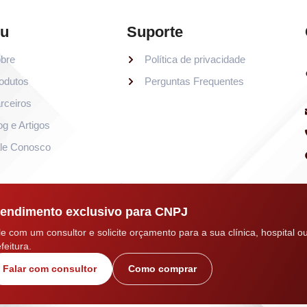
u
Suporte
bre
Política de privacidade
odutos
Perguntas Frequentes
rceiros
og e Artigos
le Conosco
endimento exclusivo para CNPJ
le com um consultor e solicite orçamento para a sua clínica, hospital o
feitura.
Falar com consultor
Como comprar