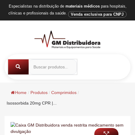
Especialistas na distribuição de
materiais médicos
para hospitais,
clínicas e profissionais da saúde.
Venda exclusiva para CNPJ
Home
/
Produtos
/
Comprimidos
/
Isossorbida 20mg CPR |...