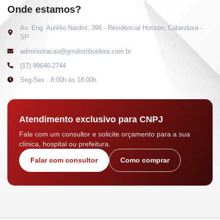
Onde estamos?
Av. Eng. Aurélio Nardini, 398 - Residencial Horizon, Catanduva -
SP
administracao@gmdistribuidora.com.br
(17) 99646-2744
Seg-Sex : 8:00h às 18:00h
Atendimento exclusivo para CNPJ
Fale com um consultor e solicite orçamento para a sua
clínica, hospital ou prefeitura.
Falar com consultor
Como comprar