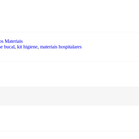
os Materiais
ne bucal
,
kit higiene
,
materiais hospitalares