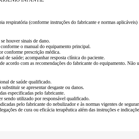
pia respiratória (conforme instruções do fabricante e normas aplicáveis)
r se houver sinais de dano.
o conforme o manual do equipamento principal.
or conforme prescrição médica.
nal de saúde; acompanhar resposta clínica do paciente.
o de acordo com as recomendações do fabricante do equipamento. Não u
ional de saúde qualificado.
 substituir se apresentar desgaste ou danos.
das especificadas pelo fabricante.
r sendo utilizado por responsável qualificado.
dicadas pelo fabricante do nebulizador e às normas vigentes de seguran
egações de cura ou eficácia terapêutica além das instruções e indicaçõe