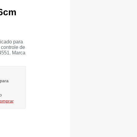
16cm
dicado para
 controle de
4551. Marca
 para
o
comprar