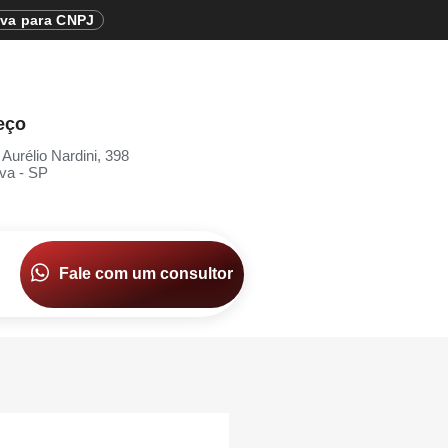
iva para CNPJ
eço
 Aurélio Nardini, 398
va - SP
Fale com um consultor