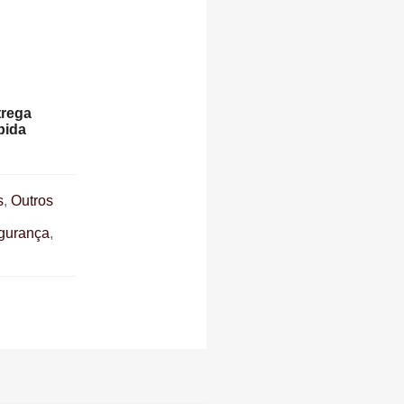
trega
pida
s
,
Outros
egurança
,