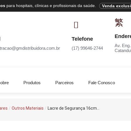
cos
para hospitais, clínicas e profissionais da saúde.
Venda exclus
Ender
l
Telefone
Av. Eng.
tracao@gmdistribuidora.com.br
(17) 99646-2744
Catandu
obre
Produtos
Parceiros
Fale Conosco
ares
/
Outros Materiais
/
Lacre de Segurança 16cm...