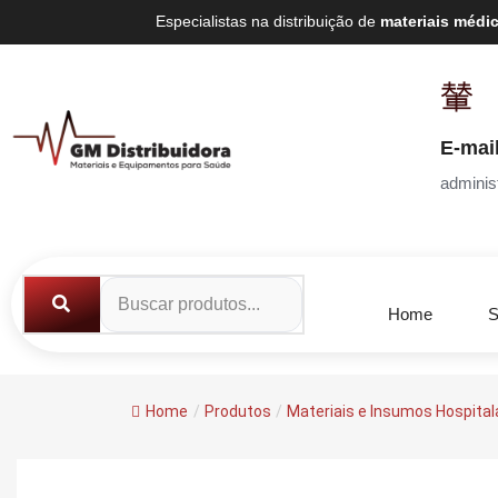
Especialistas na distribuição de
materiais médi
E-mai
adminis
Home
S
Home
/
Produtos
/
Materiais e Insumos Hospital