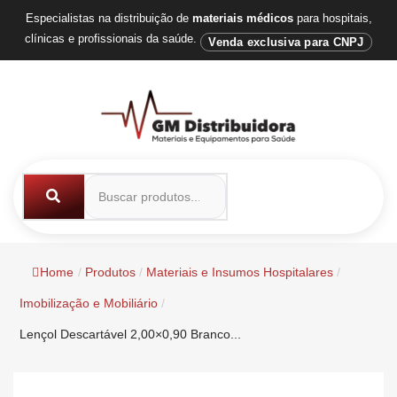
Especialistas na distribuição de
materiais médicos
para hospitais,
clínicas e profissionais da saúde.
Venda exclusiva para CNPJ
Home
/
Produtos
/
Materiais e Insumos Hospitalares
/
Imobilização e Mobiliário
/
Lençol Descartável 2,00×0,90 Branco...