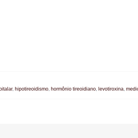
italar
,
hipotireoidismo
,
hormônio tireoidiano
,
levotiroxina
,
medi