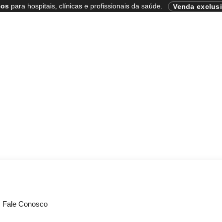
cos
para hospitais, clínicas e profissionais da saúde.
Venda exclus
Fale Conosco