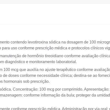
nto contendo levotiroxina sódica na dosagem de 100 microgr
para uso conforme prescrição médica e protocolos clínicos vig
manutenção de hormônio tireoidiano conforme avaliação clínica.
om diagnóstico e monitoramento laboratorial.
100 mcg que auxilia no ajuste terapêutico conforme avaliaçã
o de doses conforme necessidade clínica; destina-se ao forneci
s hormonais sob prescrição.
na sódica. Concentração: 100 mcg por comprimido. Apresentação
 Armazenagem: conforme informação da bula; proteger da umidad
amente conforme prescrição médica. Administração por via oral; 