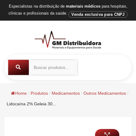
Especialistas na distribuição de
materiais médicos
para hospitais,
clínicas e profissionais da saúde.
Venda exclusiva para CNPJ
Home
/
Produtos
/
Medicamentos
/
Outros Medicamentos
/
Lidocaína 2% Geleia 30...