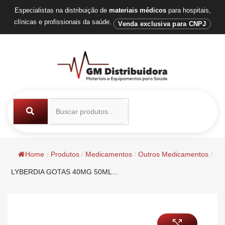
Especialistas na distribuição de
materiais médicos
para hospitais,
clínicas e profissionais da saúde.
Venda exclusiva para CNPJ
Home
/
Produtos
/
Medicamentos
/
Outros Medicamentos
/
LYBERDIA GOTAS 40MG 50ML...