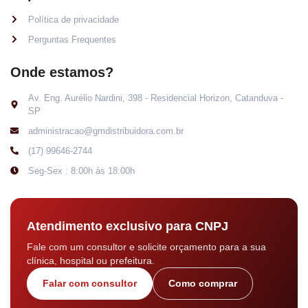
Política de privacidade
Perguntas Frequentes
Onde estamos?
Av. Eng. Aurélio Nardini, 398 - Residencial Horizon, Catanduva -
SP
administracao@gmdistribuidora.com.br
(17) 99646-2744
Seg-Sex : 8:00h às 18:00h
Atendimento exclusivo para CNPJ
Fale com um consultor e solicite orçamento para a sua
clínica, hospital ou prefeitura.
Falar com consultor
Como comprar