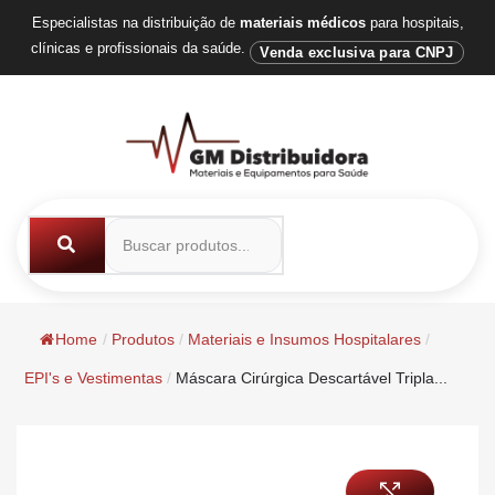
Especialistas na distribuição de
materiais médicos
para hospitais,
clínicas e profissionais da saúde.
Venda exclusiva para CNPJ
Home
/
Produtos
/
Materiais e Insumos Hospitalares
/
EPI's e Vestimentas
/
Máscara Cirúrgica Descartável Tripla...