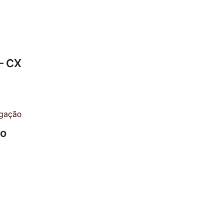
– CX
to