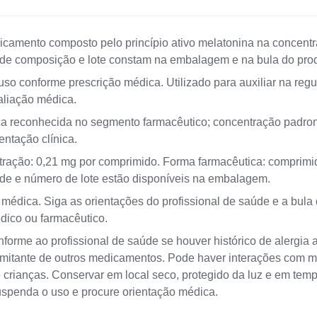
to composto pelo princípio ativo melatonina na concentraç
de composição e lote constam na embalagem e na bula do prod
so conforme prescrição médica. Utilizado para auxiliar na regul
aliação médica.
a reconhecida no segmento farmacêutico; concentração padroni
entação clínica.
ntração: 0,21 mg por comprimido. Forma farmacêutica: comprimi
de e número de lote estão disponíveis na embalagem.
édica. Siga as orientações do profissional de saúde e a bula 
dico ou farmacêutico.
nforme ao profissional de saúde se houver histórico de alergi
omitante de outros medicamentos. Pode haver interações com 
 de crianças. Conservar em local seco, protegido da luz e em te
spenda o uso e procure orientação médica.