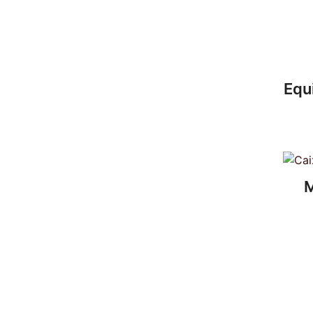
Equ
M