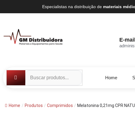
Especialistas na distribuição de
materiais médi
E-mai
adminis
Home
S
Home
/
Produtos
/
Comprimidos
/
Melatonina 0,21mg CPR NATUL