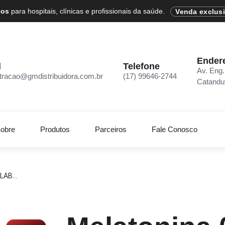
cos
para hospitais, clínicas e profissionais da saúde.
Venda exclus
Ender
l
Telefone
Av. Eng.
tracao@gmdistribuidora.com.br
(17) 99646-2744
Catandu
obre
Produtos
Parceiros
Fale Conosco
AB...