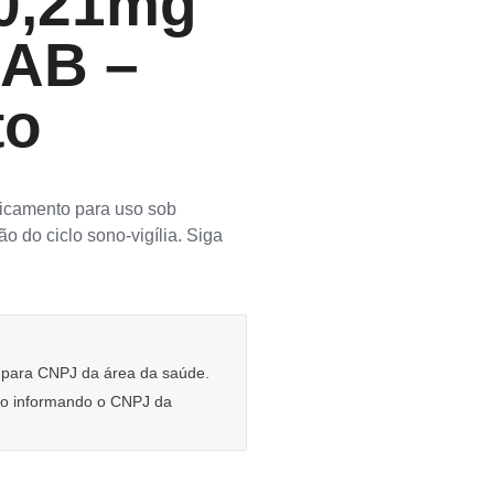
 0,21mg
AB –
to
camento para uso sob
ão do ciclo sono‑vigília. Siga
e para CNPJ da área da saúde.
rio informando o CNPJ da