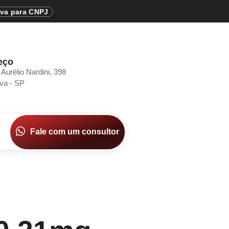
iva para CNPJ
eço
 Aurélio Nardini, 398
va - SP
Fale com um consultor