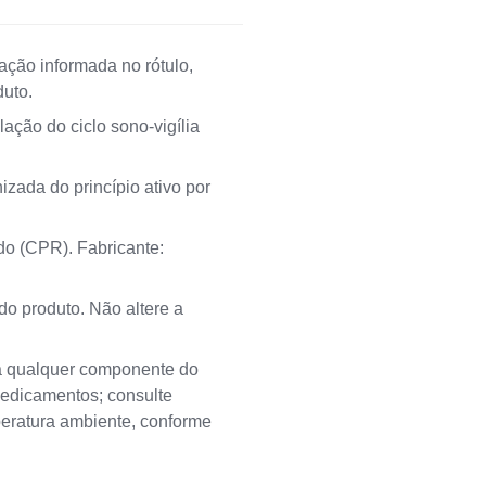
ão informada no rótulo,
uto.
ação do ciclo sono‑vigília
zada do princípio ativo por
do (CPR). Fabricante:
do produto. Não altere a
a a qualquer componente do
medicamentos; consulte
mperatura ambiente, conforme