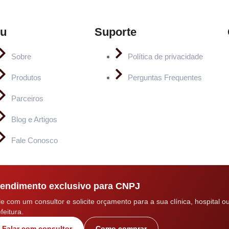
u
Suporte
Sobre
Política de privacidade
Produtos
Perguntas Frequentes
Parceiros
Blog e Artigos
Fale Conosco
endimento exclusivo para CNPJ
le com um consultor e solicite orçamento para a sua clínica, hospital o
feitura.
Falar com consultor
Como comprar