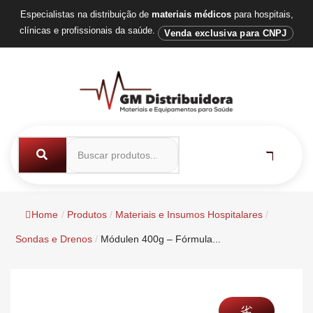
Especialistas na distribuição de
materiais médicos
para hospitais,
clínicas e profissionais da saúde.
Venda exclusiva para CNPJ
Home
/
Produtos
/
Materiais e Insumos Hospitalares
/
Sondas e Drenos
/
Módulen 400g – Fórmula...