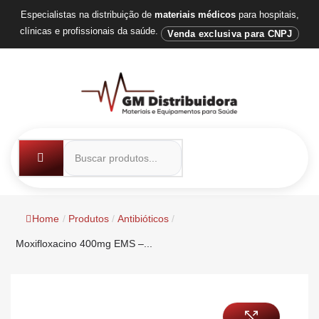
Especialistas na distribuição de
materiais médicos
para hospitais,
clínicas e profissionais da saúde.
Venda exclusiva para CNPJ
Home
/
Produtos
/
Antibióticos
/
Moxifloxacino 400mg EMS –...